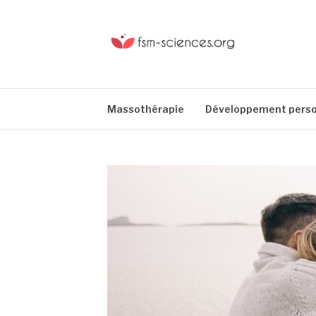
Aller
au
contenu
FSM-SCIENCE
Massothérapie
Développement perso