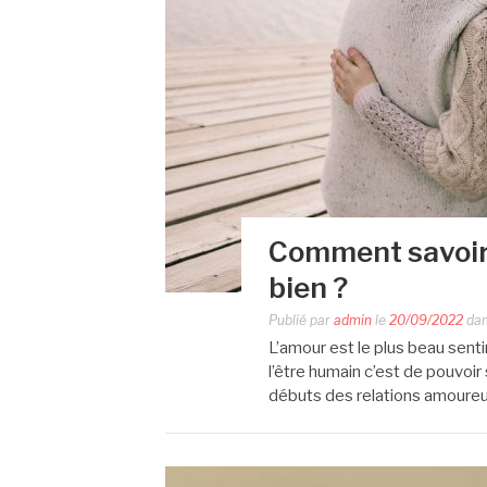
Comment savoir
bien ?
Publié par
admin
le
20/09/2022
da
L’amour est le plus beau sent
l’être humain c’est de pouvoir
débuts des relations amoureuse